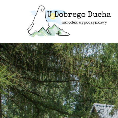
Przejdź
do
treści